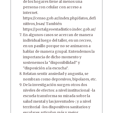
de los hogares tiene al menos una
persona con celular con acceso a
internet.
https://censo.gob.ar/index.php/datos_defi
nitivos_bsas/ También
https://portalgeoestadistico.indec.gob.ar/
En algunos casos se acercan de manera
individual luego del taller, en un recreo,
en un pasillo porque no se animaron a
hablar de manera grupal. Entendemos la
importancia de dicho momento y
sostenemos la “disponibilidad” y
“disposición a la escucha”.
Relatan sentir ansiedad y angustia, se
nombran como depresivos, bipolares, etc.
De la investigación surgen otros dos
niveles de efectos: a nivel institucional -la
escuela transforma su mirada sobre la
salud mental y las juventudes-; y a nivel
territorial -los dispositivos sanitarios y
escolares articulan más y mejor,