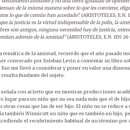
 sentimiento amistoso y no una mera igualdad de opinión [
iensan de la misma manera sobre lo que les conviene, eli
ntos lo que de común han acordado”.
(ARISTOTELES, E.N. 11
ue la justicia es la virtud indispensable de la polis, la ami
res son amigos, ninguna necesidad hay de justicia, mien
cesitan además de la amistad”
(ARISTOTELES, E.N. 1155 26
a temática de la amistad, recuerdo que el año pasado tuv
 ser convocado por Esteban Levin a comentar su libro so
. Eso me llevó a considerar y poner en valor una dimens
 resulta fundante del sujeto.
 señala con acierto que en nuestras producciones acad
o lugar para un niño que no sea nada más que el de hijo
n otras cosas que las de ser hijo. El niño no se reduce a
ría también Winnicott un niño que es también un hijo, pe
cediendo el recubrimiento habitual de un término por ot