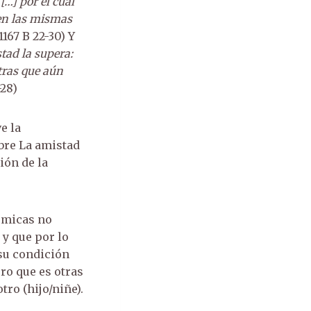
…] por el cual
gen las mismas
167 B 22-30) Y
stad la supera:
tras que aún
-28)
e la
bre La amistad
ión de la
émicas no
 y que por lo
 su condición
ro que es otras
ro (hijo/niñe).