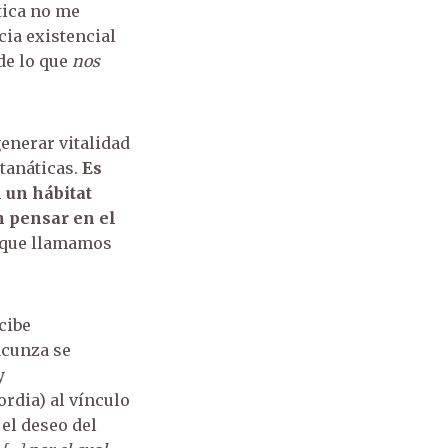
tica no me
cia existencial
de lo que
nos
generar vitalidad
 tanáticas.
Es
 un hábitat
n pensar en el
o que llamamos
cibe
acunza se
y
rdia) al vínculo
el deseo del