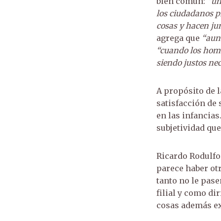
bien común:
“un
los ciudadanos p
cosas y hacen ju
agrega que
“aunq
“cuando los homb
siendo justos ne
A propósito de l
satisfacción de
en las infancias
subjetividad que
Ricardo Rodulfo
parece haber otr
tanto no le pase
filial y como di
cosas además ex