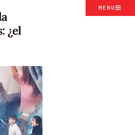
MENU
la
: ¿el