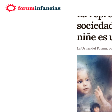
La repre
sociedad
niñe es 
La Usina del Forum
,
po