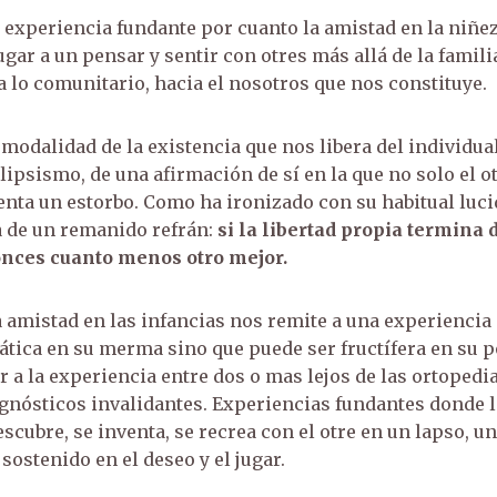
a experiencia fundante por cuanto la amistad en la niñez
ugar a un pensar y sentir con otres más allá de la famil
 lo comunitario, hacia el nosotros que nos constituye.
 modalidad de la existencia que nos libera del individua
lipsismo, de una afirmación de sí en la que no solo el o
nta un estorbo. Como ha ironizado con su habitual luci
a de un remanido refrán:
si la libertad propia termina
ntonces cuanto menos otro mejor.
a amistad en las infancias nos remite a una experiencia 
ática en su merma sino que puede ser fructífera en su p
ar a la experiencia entre dos o mas lejos de las ortopedi
agnósticos invalidantes. Experiencias fundantes donde l
escubre, se inventa, se recrea con el otre en un lapso, un
ostenido en el deseo y el jugar.