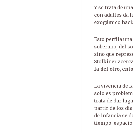
Y se trata de un
con adultes da l
exogámico hacia
Esto perfila una
soberano, del so
sino que represe
Stolkiner acerc
la del otro, e
La vivencia de l
solo es problem
trata de dar lug
partir de los di
de infancia se d
tiempo-espacio s