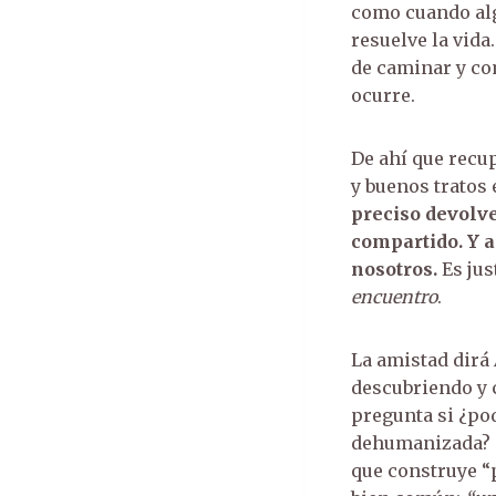
como cuando alg
resuelve la vida
de caminar y com
ocurre.
De ahí que recup
y buenos tratos 
preciso devolve
compartido. Y a
nosotros.
Es jus
encuentro
.
La amistad dirá
descubriendo y c
pregunta si ¿pod
dehumanizada? E
que construye “