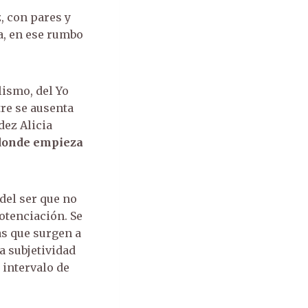
, con pares y
ia, en ese rumbo
lismo, del Yo
tre se ausenta
dez Alicia
 donde empieza
del ser que no
otenciación. Se
as que surgen a
a subjetividad
 intervalo de