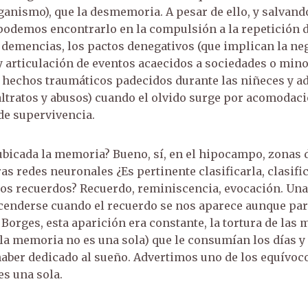
ganismo), que la desmemoria. A pesar de ello, y salvand
s demencias, los pactos denegativos (que implican la ne
y articulación de eventos acaecidos a sociedades o mino
os hechos traumáticos padecidos durante las niñeces y a
ltratos y abusos) cuando el olvido surge por acomodac
de supervivencia.
ubicada la memoria? Bueno, sí, en el hipocampo, zonas d
ras redes neuronales ¿Es pertinente clasificarla, clasifi
los recuerdos? Recuerdo, reminiscencia, evocación. Una
cenderse cuando el recuerdo se nos aparece aunque par
Borges, esta aparición era constante, la tortura de las
(la memoria no es una sola) que le consumían los días y
haber dedicado al sueño. Advertimos uno de los equívoco
s una sola.