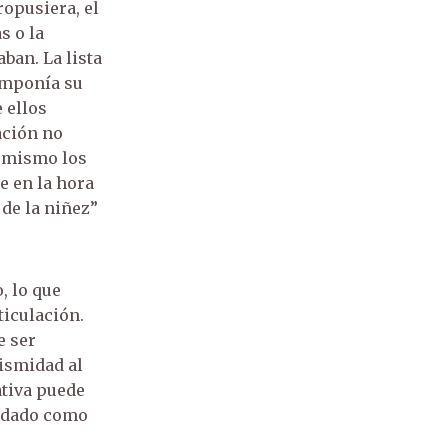
ropusiera, el
s o la
aban. La lista
componía su
 ellos
ación no
í mismo los
e en la hora
 de la niñez”
, lo que
ticulación.
e ser
mismidad al
ativa puede
undado como