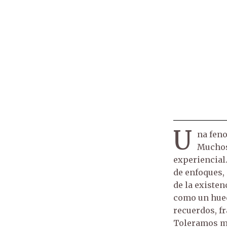
U
na feno
Muchos 
experiencial
de enfoques, p
de la existe
como un hueco
recuerdos, f
Toleramos má