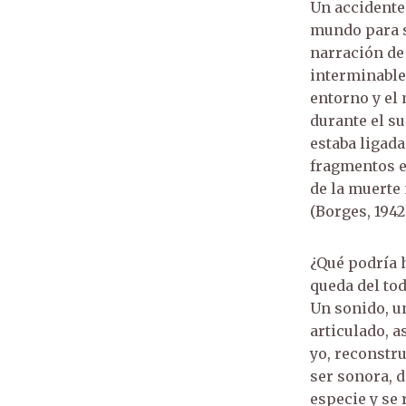
Un accidente 
mundo para s
narración de 
interminable
entorno y el 
durante el s
estaba ligada
fragmentos e
de la muerte 
(Borges, 1942,
¿Qué podría h
queda del to
Un sonido, u
articulado, 
yo, reconstru
ser sonora, 
especie y se 