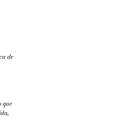
ca de
o que
ida,