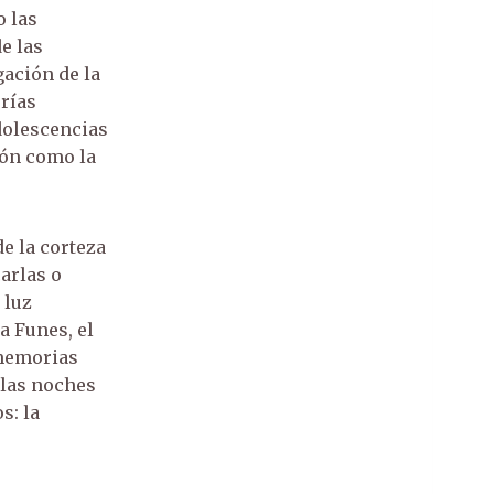
o las
gación de la
rías
dolescencias
ión como la
e la corteza
carlas o
 luz
a Funes, el
 memorias
 las noches
s: la