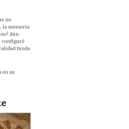
ue no
a, la memoria
ano? Aún
e configuró
calidad funda
 en su
te