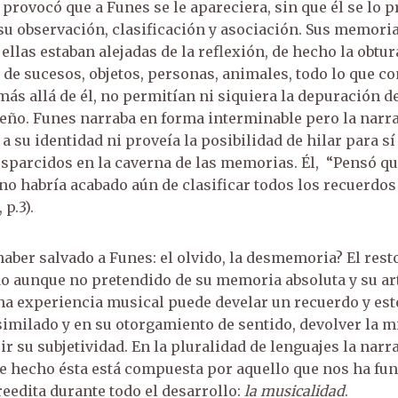
provocó que a Funes se le apareciera, sin que él se lo p
u observación, clasificación y asociación. Sus memoria
ellas estaban alejadas de la reflexión, de hecho la obtur
 de sucesos, objetos, personas, animales, todo lo que 
más allá de él, no permitían ni siquiera la depuración de
ueño. Funes narraba en forma interminable pero la narr
 a su identidad ni proveía la posibilidad de hilar para s
sparcidos en la caverna de las memorias. Él, “Pensó qu
no habría acabado aún de clasificar todos los recuerdos
 p.3).
aber salvado a Funes: el olvido, la desmemoria? El resto
do aunque no pretendido de su memoria absoluta y su ar
na experiencia musical puede develar un recuerdo y est
asimilado y en su otorgamiento de sentido, devolver la 
ir su subjetividad. En la pluralidad de lenguajes la narr
de hecho ésta está compuesta por aquello que nos ha f
reedita durante todo el desarrollo:
la musicalidad
.