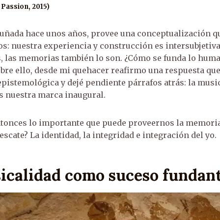
 Passion, 2015)
acuñada hace unos años, provee una conceptualización q
: nuestra experiencia y construcción es intersubjetiv
s, las memorias también lo son. ¿Cómo se funda lo hum
bre ello, desde mi quehacer reafirmo una respuesta qu
epistemológica y dejé pendiente párrafos atrás: la musi
s nuestra marca inaugural.
ntonces lo importante que puede proveernos la memoria
rescate? La identidad, la integridad e integración del yo.
icalidad como suceso fundan