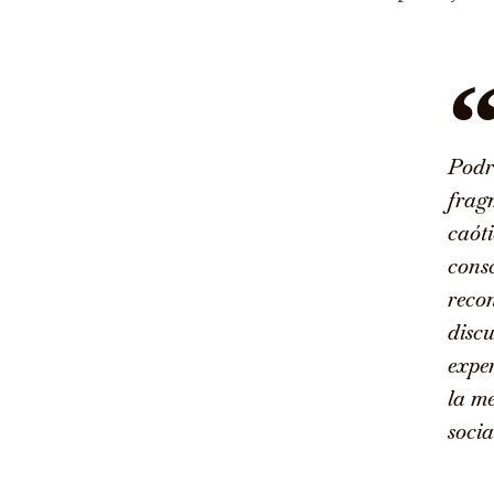
Podr
frag
caóti
consc
reco
discu
exper
la m
socia