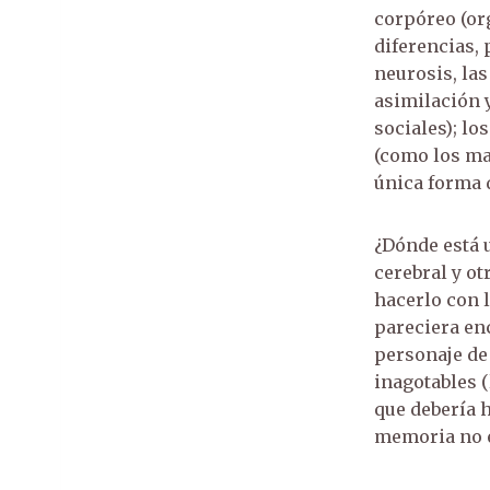
corpóreo (or
diferencias, podemos encontrarlo en la compulsión a la repetición de las
neurosis, la
asimilación 
sociales); l
(como los ma
única forma 
¿Dónde está 
cerebral y ot
hacerlo con 
pareciera en
personaje de 
inagotables 
que debería 
memoria no e