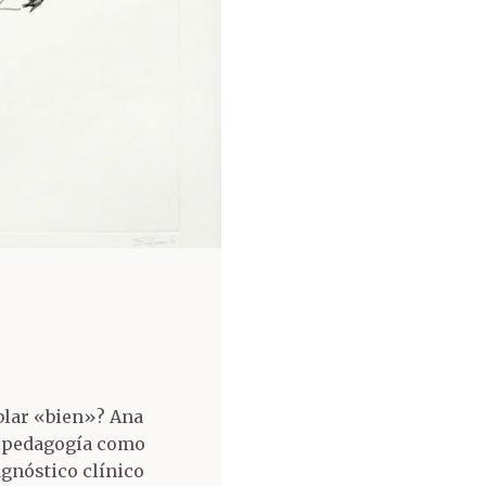
blar «bien»? Ana
a pedagogía como
agnóstico clínico