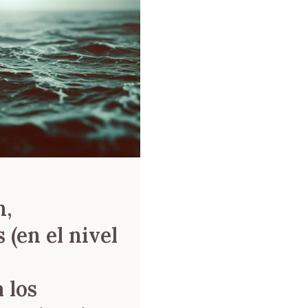
n,
 (en el nivel
 los