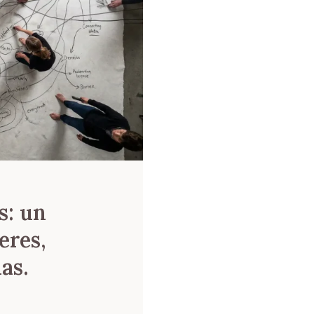
s: un
eres,
as.