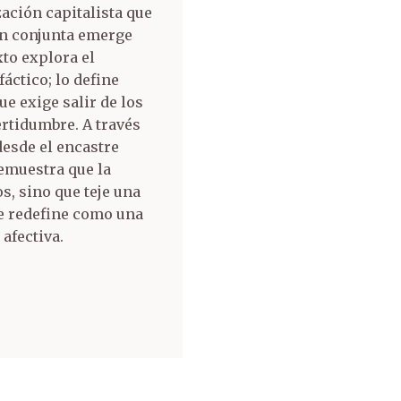
ación capitalista que
ión conjunta emerge
xto explora el
áctico; lo define
e exige salir de los
ertidumbre. A través
desde el encastre
emuestra que la
s, sino que teje una
se redefine como una
afectiva.