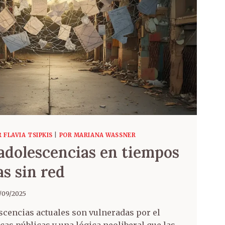
 FLAVIA TSIPKIS
|
POR MARIANA WASSNER
 adolescencias en tiempos
s sin red
/09/2025
scencias actuales son vulneradas por el
cas públicas y una lógica neoliberal que las