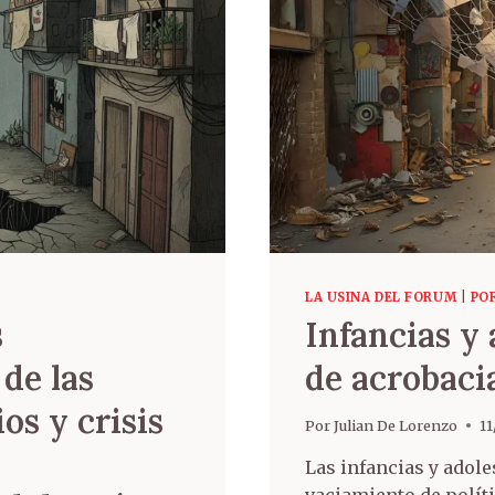
LA USINA DEL FORUM
|
POR
s
Infancias y
de las
de acrobacia
ios y crisis
Por
Julian De Lorenzo
11
Las infancias y adole
vaciamiento de políti