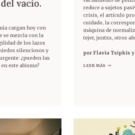
del vacío.
reduce a sujetos pas
crisis, el artículo p
cuidado, la correspon
mia cargan hoy con
máquina de normaliza
ue se mezcla con la
tejer, juntxs, otros a
gilidad de los lazos
miedos silenciosos y
por Flavia Tsipkis
urgente: ¿pueden las
n en este abismo?
LEER MÁS