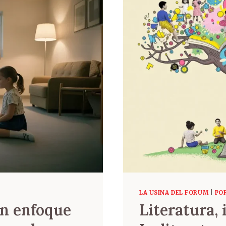
LA USINA DEL FORUM
|
PO
on enfoque
Literatura, 