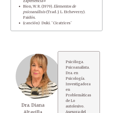
Experiencia»
Bion, W. R. (1979).
Elementos de
psicoanálisis
(Trad. J. L. Etcheverry).
Paidós.
(canción) Duki. ¨Cicatrices¨
Psicóloga.
Psicoanalista.
Dra. en
Psicología.
Investigadora
en
Problemáticas
de Lo
Dra. Diana
autolesivo.
Altavilla
Asesora del