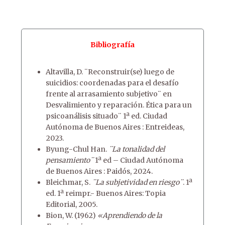
Bibliografía
Altavilla, D. ¨Reconstruir(se) luego de
suicidios: coordenadas para el desafío
frente al arrasamiento subjetivo¨ en
Desvalimiento y reparación. Ética para un
psicoanálisis situado¨ 1ª ed. Ciudad
Autónoma de Buenos Aires : Entreideas,
2023.
Byung-Chul Han.
¨La tonalidad del
pensamiento¨
1ª ed – Ciudad Autónoma
de Buenos Aires : Paidós, 2024.
Bleichmar, S.
¨La subjetividad en riesgo¨
. 1ª
ed. 1ª reimpr.- Buenos Aires: Topia
Editorial, 2005.
Bion, W. (1962)
«Aprendiendo de la