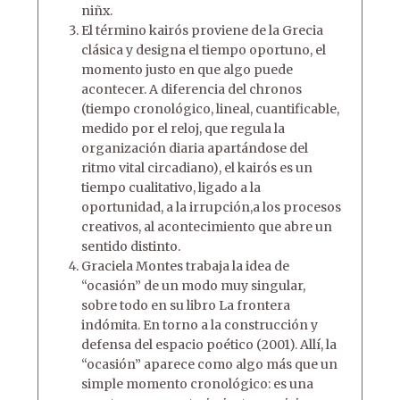
niñx.
El término kairós proviene de la Grecia
clásica y designa el tiempo oportuno, el
momento justo en que algo puede
acontecer. A diferencia del chronos
(tiempo cronológico, lineal, cuantificable,
medido por el reloj, que regula la
organización diaria apartándose del
ritmo vital circadiano), el kairós es un
tiempo cualitativo, ligado a la
oportunidad, a la irrupción,a los procesos
creativos, al acontecimiento que abre un
sentido distinto.
Graciela Montes trabaja la idea de
“ocasión” de un modo muy singular,
sobre todo en su libro La frontera
indómita. En torno a la construcción y
defensa del espacio poético (2001). Allí, la
“ocasión” aparece como algo más que un
simple momento cronológico: es una