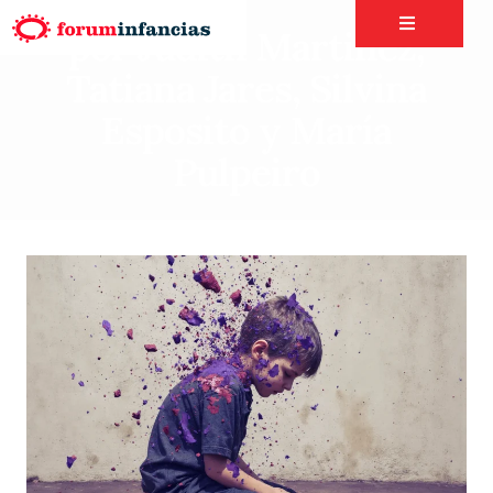
por Judith Martinez,
Tatiana Jares, Silvina
Esposito y María
Pulpeiro