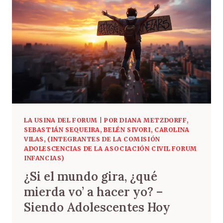
LA USINA DEL FORUM
|
POR DIANA METZDORFF,
SEBASTIÁN SEQUEIRA, BELÉN SIVORI, CAROLINA
VILAS, (INTEGRANTES DE LA COMISIÓN
ADOLESCENCIAS DE LA ASOCIACIÓN CIVIL FORUM
INFANCIAS)
¿Si el mundo gira, ¿qué
mierda vo’ a hacer yo? –
Siendo Adolescentes Hoy