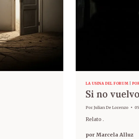
LA USINA DEL FORUM
|
PO
Si no vuelvo .
Por
Julian De Lorenzo
05
Relato .
por Marcela Alluz