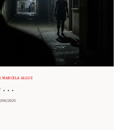
R MARCELA ALLUZ
 . .
/06/2025